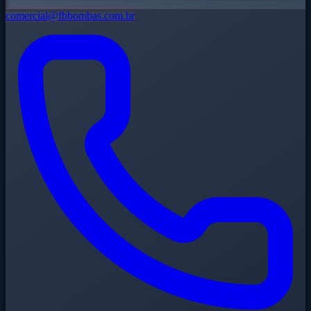
comercial@fbbombas.com.br