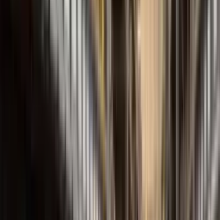
Série FBEI
Engrenagem Interna