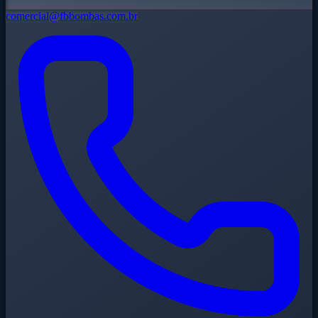
comercial@fbbombas.com.br