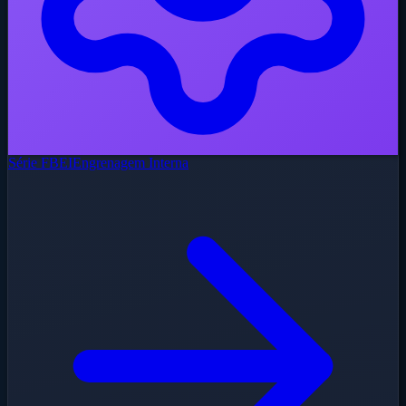
Série FBEI
Engrenagem Interna