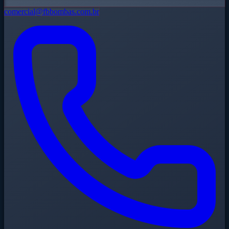
comercial@fbbombas.com.br