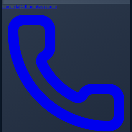
comercial@fbbombas.com.br