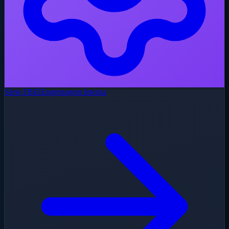
Série FBEI
Engrenagem Interna