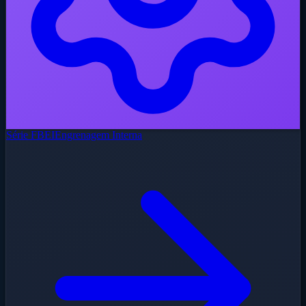
Série FBEI
Engrenagem Interna