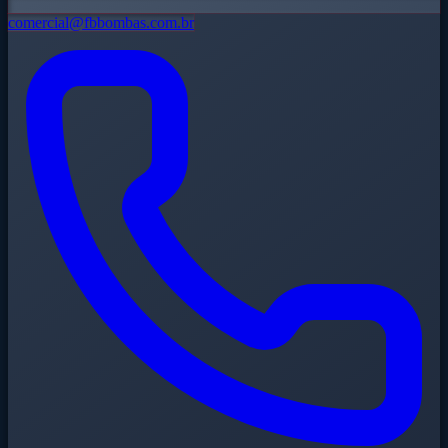
comercial@fbbombas.com.br