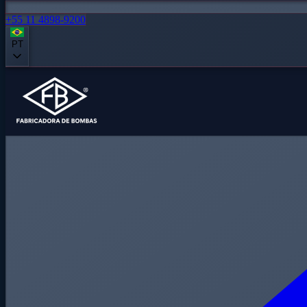
+55 11 4898-9200
PT